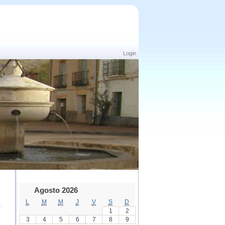
Login
Agosto 2026
L
M
M
J
V
S
D
1
2
3
4
5
6
7
8
9