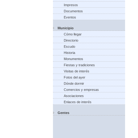
Impresos
Documentos
Eventos
Municipio
Cómo llegar
Directorio
Escudo
Historia
Monumentos
Fiestas y tradiciones
Visitas de interés
Fotos del ayer
Dónde dormir
Comercios y empresas
Asociaciones
Enlaces de interés
Gentes