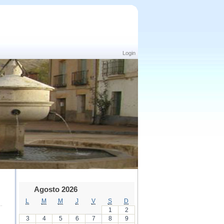
Login
Agosto 2026
L
M
M
J
V
S
D
1
2
3
4
5
6
7
8
9