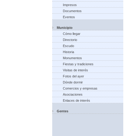
Impresos
Documentos
Eventos
Municipio
Cómo llegar
Directorio
Escudo
Historia
Monumentos
Fiestas y tradiciones
Visitas de interés
Fotos del ayer
Dónde dormir
Comercios y empresas
Asociaciones
Enlaces de interés
Gentes