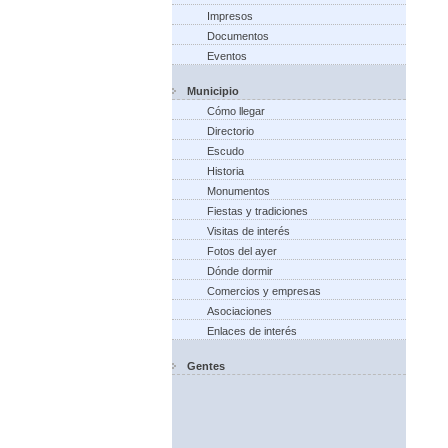
Impresos
Documentos
Eventos
Municipio
Cómo llegar
Directorio
Escudo
Historia
Monumentos
Fiestas y tradiciones
Visitas de interés
Fotos del ayer
Dónde dormir
Comercios y empresas
Asociaciones
Enlaces de interés
Gentes