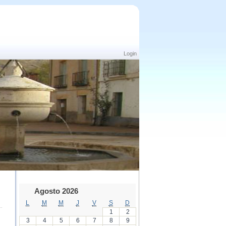
Login
Agosto 2026
L
M
M
J
V
S
D
1
2
3
4
5
6
7
8
9