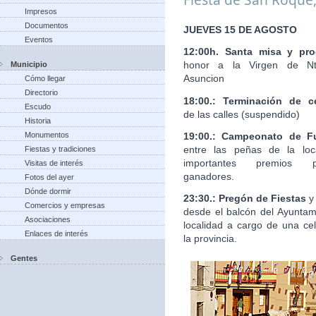
Impresos
Documentos
JUEVES 15 DE AGOSTO
Eventos
12:00h. Santa misa y pro
honor a la Virgen de Nt
Municipio
Asuncion
Cómo llegar
Directorio
18:00.: Terminación de c
Escudo
de las calles (suspendido)
Historia
19:00.: Campeonato de Fu
Monumentos
entre las peñas de la loc
Fiestas y tradiciones
importantes premios 
Visitas de interés
ganadores.
Fotos del ayer
Dónde dormir
23:30.: Pregón de Fiestas
y
Comercios y empresas
desde el balcón del Ayuntam
Asociaciones
localidad a cargo de una ce
Enlaces de interés
la provincia.
Gentes