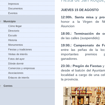
Impresos
Documentos
JUEVES 15 DE AGOSTO
Eventos
12:00h. Santa misa y pro
honor a la Virgen de Nt
Municipio
Asuncion
Cómo llegar
Directorio
18:00.: Terminación de c
Escudo
de las calles (suspendido)
Historia
19:00.: Campeonato de Fu
Monumentos
entre las peñas de la loc
Fiestas y tradiciones
importantes premios 
Visitas de interés
ganadores.
Fotos del ayer
Dónde dormir
23:30.: Pregón de Fiestas
y
Comercios y empresas
desde el balcón del Ayuntam
Asociaciones
localidad a cargo de una ce
Enlaces de interés
la provincia.
Gentes