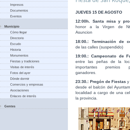
Impresos
Documentos
JUEVES 15 DE AGOSTO
Eventos
12:00h. Santa misa y pro
honor a la Virgen de Nt
Municipio
Asuncion
Cómo llegar
Directorio
18:00.: Terminación de c
Escudo
de las calles (suspendido)
Historia
19:00.: Campeonato de Fu
Monumentos
entre las peñas de la loc
Fiestas y tradiciones
importantes premios 
Visitas de interés
ganadores.
Fotos del ayer
Dónde dormir
23:30.: Pregón de Fiestas
y
Comercios y empresas
desde el balcón del Ayuntam
Asociaciones
localidad a cargo de una ce
Enlaces de interés
la provincia.
Gentes