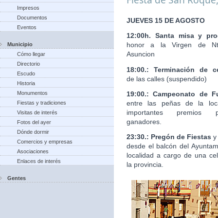
Impresos
Documentos
JUEVES 15 DE AGOSTO
Eventos
12:00h. Santa misa y pro
honor a la Virgen de Nt
Municipio
Asuncion
Cómo llegar
Directorio
18:00.: Terminación de c
Escudo
de las calles (suspendido)
Historia
19:00.: Campeonato de Fu
Monumentos
entre las peñas de la loc
Fiestas y tradiciones
importantes premios 
Visitas de interés
ganadores.
Fotos del ayer
Dónde dormir
23:30.: Pregón de Fiestas
y
Comercios y empresas
desde el balcón del Ayuntam
Asociaciones
localidad a cargo de una ce
Enlaces de interés
la provincia.
Gentes