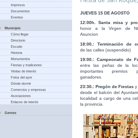
Impresos
Documentos
JUEVES 15 DE AGOSTO
Eventos
12:00h. Santa misa y pro
honor a la Virgen de Nt
Municipio
Asuncion
Cómo llegar
Directorio
18:00.: Terminación de c
Escudo
de las calles (suspendido)
Historia
19:00.: Campeonato de Fu
Monumentos
entre las peñas de la loc
Fiestas y tradiciones
importantes premios 
Visitas de interés
ganadores.
Fotos del ayer
Dónde dormir
23:30.: Pregón de Fiestas
y
Comercios y empresas
desde el balcón del Ayuntam
Asociaciones
localidad a cargo de una ce
Enlaces de interés
la provincia.
Gentes