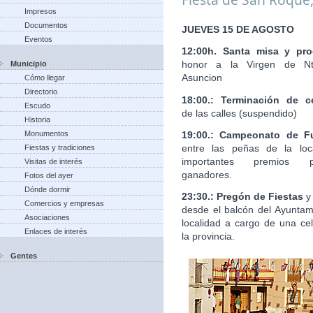
Impresos
Documentos
JUEVES 15 DE AGOSTO
Eventos
12:00h. Santa misa y pro
honor a la Virgen de Nt
Municipio
Asuncion
Cómo llegar
Directorio
18:00.: Terminación de c
Escudo
de las calles (suspendido)
Historia
19:00.: Campeonato de Fu
Monumentos
entre las peñas de la loc
Fiestas y tradiciones
importantes premios 
Visitas de interés
ganadores.
Fotos del ayer
Dónde dormir
23:30.: Pregón de Fiestas
y
Comercios y empresas
desde el balcón del Ayuntam
Asociaciones
localidad a cargo de una ce
Enlaces de interés
la provincia.
Gentes