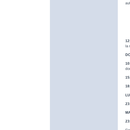
au
12
la
DO
10
do
15
18
LU
23
MA
23