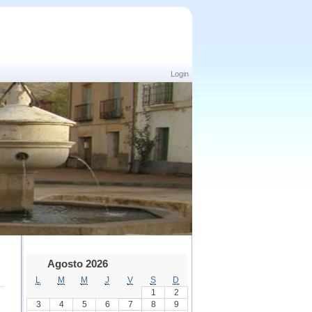
Login
Agosto 2026
L
M
M
J
V
S
D
1
2
3
4
5
6
7
8
9