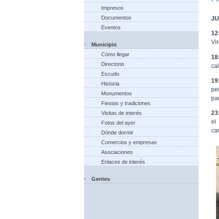
Impresos
Documentos
JU
Eventos
12
Vi
Municipio
Cómo llegar
18
Directorio
ca
Escudo
19
Historia
pe
Monumentos
pa
Fiestas y tradiciones
23
Visitas de interés
el
Fotos del ayer
ca
Dónde dormir
Comercios y empresas
Asociaciones
Enlaces de interés
Gentes