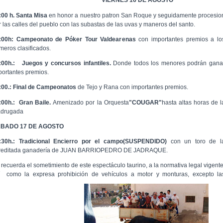
VIERNES 16 DE AGOSTO
:00 h. Santa Misa
en honor a nuestro patron San Roque y seguidamente procesio
r las calles del pueblo con las subastas de las uvas y maneros del santo.
:00h: Campeonato de Póker Tour Valdearenas
con importantes premios a lo
imeros clasificados.
:00h.:
Juegos y concursos infantiles.
Donde todos los menores podrán gana
portantes premios.
:00.:
Final de Campeonatos
de Tejo y Rana con importantes premios.
:00h.: Gran Baile.
Amenizado por la Orquesta
"COUGAR"
hasta altas horas de l
drugada
BADO 17 DE AGOSTO
:30h.: Tradicional Encierro por el campo(SUSPENDIDO)
con un toro de l
reditada ganadería de JUAN BARRIOPEDRO DE JADRAQUE.
 recuerda el sometimiento de este espectáculo taurino, a la normativa legal vigente
í como la expresa prohibición de vehículos a motor y monturas, excepto la