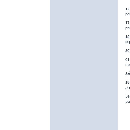
12
po
17
pr
18
im
20
01
ma
SÁ
18
ac
Se
as