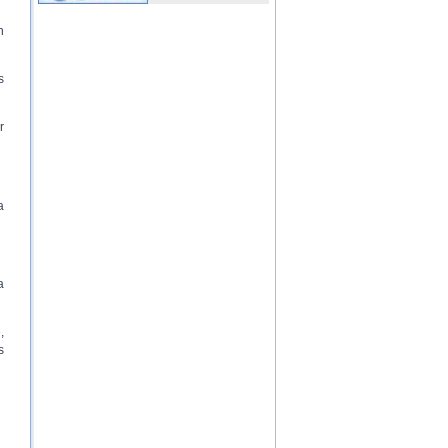
n
s
r
a
a
,
s