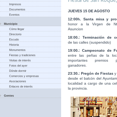
Impresos
Documentos
JUEVES 15 DE AGOSTO
Eventos
12:00h. Santa misa y pro
honor a la Virgen de Nt
Municipio
Asuncion
Cómo llegar
Directorio
18:00.: Terminación de c
Escudo
de las calles (suspendido)
Historia
19:00.: Campeonato de Fu
Monumentos
entre las peñas de la loc
Fiestas y tradiciones
importantes premios 
Visitas de interés
ganadores.
Fotos del ayer
Dónde dormir
23:30.: Pregón de Fiestas
y
Comercios y empresas
desde el balcón del Ayuntam
Asociaciones
localidad a cargo de una ce
Enlaces de interés
la provincia.
Gentes