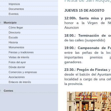
Impresos
Documentos
JUEVES 15 DE AGOSTO
Eventos
12:00h. Santa misa y pro
honor a la Virgen de Nt
Municipio
Asuncion
Cómo llegar
Directorio
18:00.: Terminación de c
Escudo
de las calles (suspendido)
Historia
19:00.: Campeonato de Fu
Monumentos
entre las peñas de la loc
Fiestas y tradiciones
importantes premios 
Visitas de interés
ganadores.
Fotos del ayer
Dónde dormir
23:30.: Pregón de Fiestas
y
Comercios y empresas
desde el balcón del Ayuntam
Asociaciones
localidad a cargo de una ce
Enlaces de interés
la provincia.
Gentes