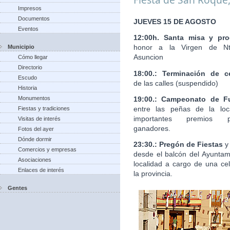
Impresos
Documentos
JUEVES 15 DE AGOSTO
Eventos
12:00h. Santa misa y pro
honor a la Virgen de Nt
Municipio
Asuncion
Cómo llegar
Directorio
18:00.: Terminación de c
Escudo
de las calles (suspendido)
Historia
19:00.: Campeonato de Fu
Monumentos
entre las peñas de la loc
Fiestas y tradiciones
importantes premios 
Visitas de interés
ganadores.
Fotos del ayer
Dónde dormir
23:30.: Pregón de Fiestas
y
Comercios y empresas
desde el balcón del Ayuntam
Asociaciones
localidad a cargo de una ce
Enlaces de interés
la provincia.
Gentes