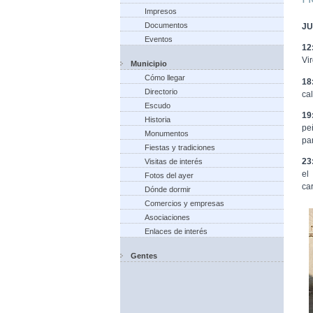
Impresos
Documentos
JU
Eventos
12
Vi
Municipio
Cómo llegar
18
Directorio
ca
Escudo
19
Historia
pe
Monumentos
pa
Fiestas y tradiciones
23
Visitas de interés
el
Fotos del ayer
ca
Dónde dormir
Comercios y empresas
Asociaciones
Enlaces de interés
Gentes