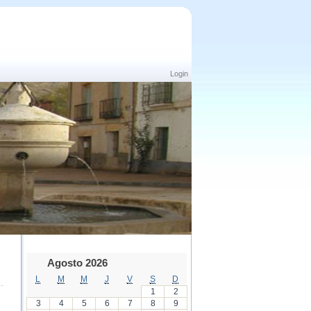
Login
Agosto 2026
L
M
M
J
V
S
D
1
2
3
4
5
6
7
8
9