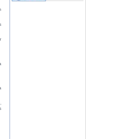
n
s
r
a
a
,
s