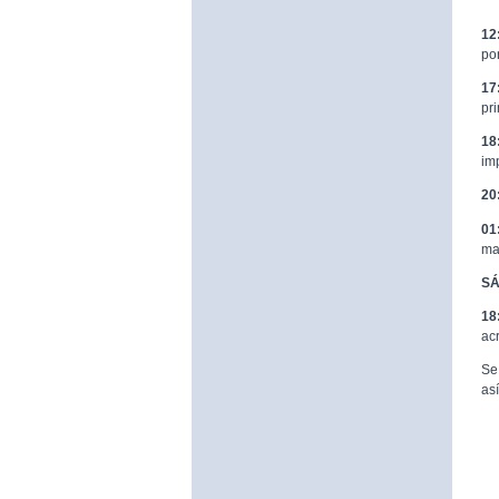
12
po
17
pr
18
im
20
01
ma
SÁ
18
ac
Se
as