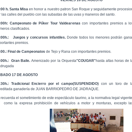
VIERNES 16 DE AGOSTO
:00 h. Santa Misa
en honor a nuestro patron San Roque y seguidamente procesio
r las calles del pueblo con las subastas de las uvas y maneros del santo.
:00h: Campeonato de Póker Tour Valdearenas
con importantes premios a lo
imeros clasificados.
:00h.:
Juegos y concursos infantiles.
Donde todos los menores podrán gana
portantes premios.
:00.:
Final de Campeonatos
de Tejo y Rana con importantes premios.
:00h.: Gran Baile.
Amenizado por la Orquesta
"COUGAR"
hasta altas horas de l
drugada
BADO 17 DE AGOSTO
:30h.: Tradicional Encierro por el campo(SUSPENDIDO)
con un toro de l
reditada ganadería de JUAN BARRIOPEDRO DE JADRAQUE.
 recuerda el sometimiento de este espectáculo taurino, a la normativa legal vigente
í como la expresa prohibición de vehículos a motor y monturas, excepto la