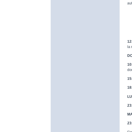
au
12
la
DO
10
do
15
18
LU
23
MA
23