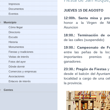
Impresos
Documentos
JUEVES 15 DE AGOSTO
Eventos
12:00h. Santa misa y pro
honor a la Virgen de Nt
Municipio
Asuncion
Cómo llegar
Directorio
18:00.: Terminación de c
Escudo
de las calles (suspendido)
Historia
19:00.: Campeonato de Fu
Monumentos
entre las peñas de la loc
Fiestas y tradiciones
importantes premios 
Visitas de interés
ganadores.
Fotos del ayer
Dónde dormir
23:30.: Pregón de Fiestas
y
Comercios y empresas
desde el balcón del Ayuntam
Asociaciones
localidad a cargo de una ce
Enlaces de interés
la provincia.
Gentes