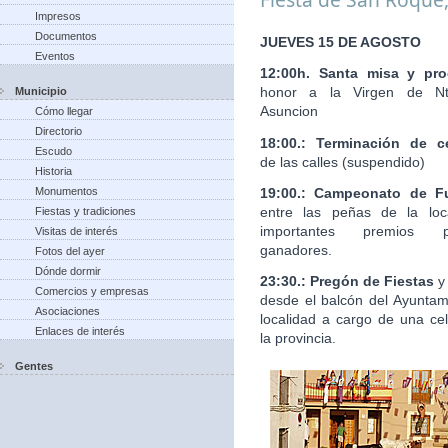
Impresos
Documentos
JUEVES 15 DE AGOSTO
Eventos
12:00h. Santa misa y pro
honor a la Virgen de Nt
Municipio
Asuncion
Cómo llegar
Directorio
18:00.: Terminación de c
Escudo
de las calles (suspendido)
Historia
19:00.: Campeonato de Fu
Monumentos
entre las peñas de la loc
Fiestas y tradiciones
importantes premios 
Visitas de interés
ganadores.
Fotos del ayer
Dónde dormir
23:30.: Pregón de Fiestas
y
Comercios y empresas
desde el balcón del Ayuntam
Asociaciones
localidad a cargo de una ce
Enlaces de interés
la provincia.
Gentes