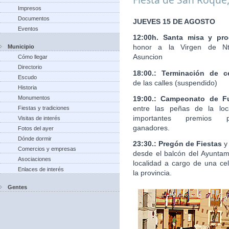
Impresos
Documentos
JUEVES 15 DE AGOSTO
Eventos
12:00h. Santa misa y pro
honor a la Virgen de Nt
Municipio
Asuncion
Cómo llegar
Directorio
18:00.: Terminación de c
Escudo
de las calles (suspendido)
Historia
19:00.: Campeonato de Fu
Monumentos
entre las peñas de la loc
Fiestas y tradiciones
importantes premios 
Visitas de interés
ganadores.
Fotos del ayer
Dónde dormir
23:30.: Pregón de Fiestas
y
Comercios y empresas
desde el balcón del Ayuntam
Asociaciones
localidad a cargo de una ce
Enlaces de interés
la provincia.
Gentes