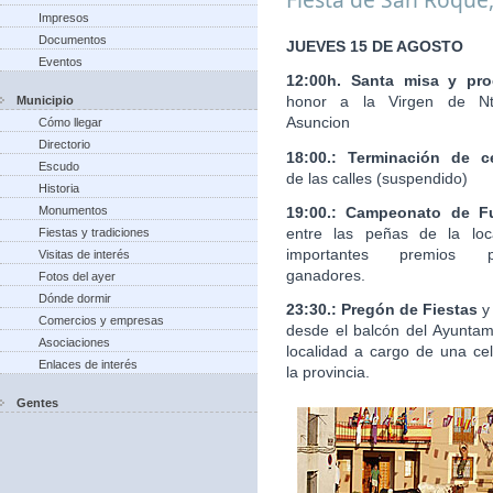
Impresos
Documentos
JUEVES 15 DE AGOSTO
Eventos
12:00h. Santa misa y pro
honor a la Virgen de Nt
Municipio
Asuncion
Cómo llegar
Directorio
18:00.: Terminación de c
Escudo
de las calles (suspendido)
Historia
19:00.: Campeonato de Fu
Monumentos
entre las peñas de la loc
Fiestas y tradiciones
importantes premios 
Visitas de interés
ganadores.
Fotos del ayer
Dónde dormir
23:30.: Pregón de Fiestas
y
Comercios y empresas
desde el balcón del Ayuntam
Asociaciones
localidad a cargo de una ce
Enlaces de interés
la provincia.
Gentes