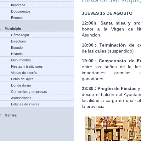
Impresos
Documentos
JUEVES 15 DE AGOSTO
Eventos
12:00h. Santa misa y pro
honor a la Virgen de Nt
Municipio
Asuncion
Cómo llegar
Directorio
18:00.: Terminación de c
Escudo
de las calles (suspendido)
Historia
19:00.: Campeonato de Fu
Monumentos
entre las peñas de la loc
Fiestas y tradiciones
importantes premios 
Visitas de interés
ganadores.
Fotos del ayer
Dónde dormir
23:30.: Pregón de Fiestas
y
Comercios y empresas
desde el balcón del Ayuntam
Asociaciones
localidad a cargo de una ce
Enlaces de interés
la provincia.
Gentes