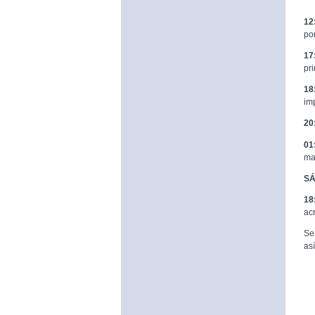
12
po
17
pr
18
im
20
01
ma
SÁ
18
ac
Se
as