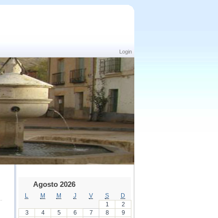
Login
Agosto 2026
L
M
M
J
V
S
D
1
2
3
4
5
6
7
8
9