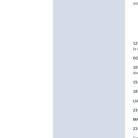
au
12
la
DO
10
do
15
18
LU
23
MA
23