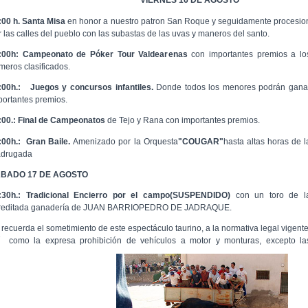
VIERNES 16 DE AGOSTO
:00 h. Santa Misa
en honor a nuestro patron San Roque y seguidamente procesio
r las calles del pueblo con las subastas de las uvas y maneros del santo.
:00h: Campeonato de Póker Tour Valdearenas
con importantes premios a lo
imeros clasificados.
:00h.:
Juegos y concursos infantiles.
Donde todos los menores podrán gana
portantes premios.
:00.:
Final de Campeonatos
de Tejo y Rana con importantes premios.
:00h.: Gran Baile.
Amenizado por la Orquesta
"COUGAR"
hasta altas horas de l
drugada
BADO 17 DE AGOSTO
:30h.: Tradicional Encierro por el campo(SUSPENDIDO)
con un toro de l
reditada ganadería de JUAN BARRIOPEDRO DE JADRAQUE.
 recuerda el sometimiento de este espectáculo taurino, a la normativa legal vigente
í como la expresa prohibición de vehículos a motor y monturas, excepto la