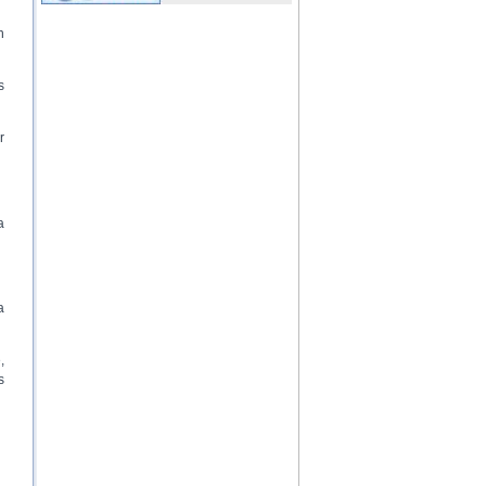
n
s
r
a
a
,
s