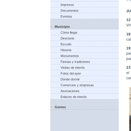
Impresos
Documentos
JU
Eventos
12
Vi
Municipio
Cómo llegar
18
Directorio
ca
Escudo
19
Historia
pe
Monumentos
pa
Fiestas y tradiciones
23
Visitas de interés
el
Fotos del ayer
ca
Dónde dormir
Comercios y empresas
Asociaciones
Enlaces de interés
Gentes