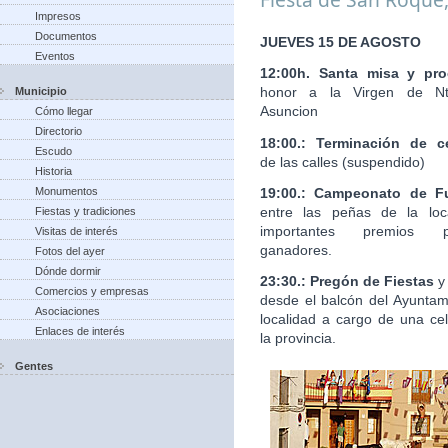
Impresos
Documentos
JUEVES 15 DE AGOSTO
Eventos
12:00h. Santa misa y pro
honor a la Virgen de Nt
Municipio
Asuncion
Cómo llegar
Directorio
18:00.: Terminación de c
Escudo
de las calles (suspendido)
Historia
19:00.: Campeonato de Fu
Monumentos
entre las peñas de la loc
Fiestas y tradiciones
importantes premios 
Visitas de interés
ganadores.
Fotos del ayer
Dónde dormir
23:30.: Pregón de Fiestas
y
Comercios y empresas
desde el balcón del Ayuntam
Asociaciones
localidad a cargo de una ce
Enlaces de interés
la provincia.
Gentes