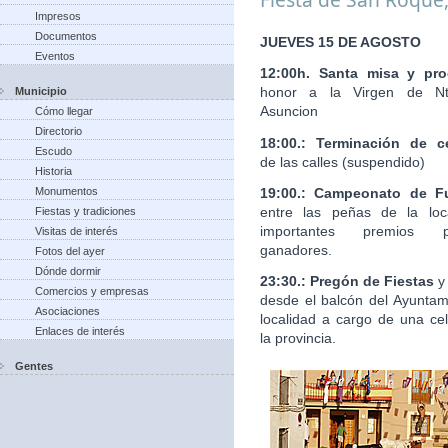
Impresos
Documentos
JUEVES 15 DE AGOSTO
Eventos
12:00h. Santa misa y pro
honor a la Virgen de Nt
Municipio
Asuncion
Cómo llegar
Directorio
18:00.: Terminación de c
Escudo
de las calles (suspendido)
Historia
19:00.: Campeonato de Fu
Monumentos
entre las peñas de la loc
Fiestas y tradiciones
importantes premios 
Visitas de interés
ganadores.
Fotos del ayer
Dónde dormir
23:30.: Pregón de Fiestas
y
Comercios y empresas
desde el balcón del Ayuntam
Asociaciones
localidad a cargo de una ce
Enlaces de interés
la provincia.
Gentes