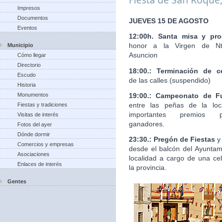
Impresos
Documentos
JUEVES 15 DE AGOSTO
Eventos
12:00h. Santa misa y pro
honor a la Virgen de Nt
Municipio
Asuncion
Cómo llegar
Directorio
18:00.: Terminación de c
Escudo
de las calles (suspendido)
Historia
19:00.: Campeonato de Fu
Monumentos
entre las peñas de la loc
Fiestas y tradiciones
importantes premios 
Visitas de interés
ganadores.
Fotos del ayer
Dónde dormir
23:30.: Pregón de Fiestas
y
Comercios y empresas
desde el balcón del Ayuntam
Asociaciones
localidad a cargo de una ce
Enlaces de interés
la provincia.
Gentes