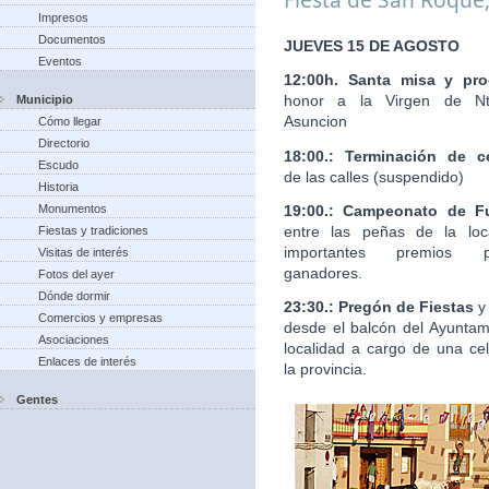
Impresos
Documentos
JUEVES 15 DE AGOSTO
Eventos
12:00h. Santa misa y pro
honor a la Virgen de Nt
Municipio
Asuncion
Cómo llegar
Directorio
18:00.: Terminación de c
Escudo
de las calles (suspendido)
Historia
19:00.: Campeonato de Fu
Monumentos
entre las peñas de la loc
Fiestas y tradiciones
importantes premios 
Visitas de interés
ganadores.
Fotos del ayer
Dónde dormir
23:30.: Pregón de Fiestas
y
Comercios y empresas
desde el balcón del Ayuntam
Asociaciones
localidad a cargo de una ce
Enlaces de interés
la provincia.
Gentes