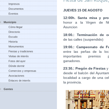
Impresos
Documentos
JUEVES 15 DE AGOSTO
Eventos
12:00h. Santa misa y pro
honor a la Virgen de Nt
Municipio
Asuncion
Cómo llegar
Directorio
18:00.: Terminación de c
Escudo
de las calles (suspendido)
Historia
19:00.: Campeonato de Fu
Monumentos
entre las peñas de la loc
Fiestas y tradiciones
importantes premios 
Visitas de interés
ganadores.
Fotos del ayer
Dónde dormir
23:30.: Pregón de Fiestas
y
Comercios y empresas
desde el balcón del Ayuntam
Asociaciones
localidad a cargo de una ce
Enlaces de interés
la provincia.
Gentes