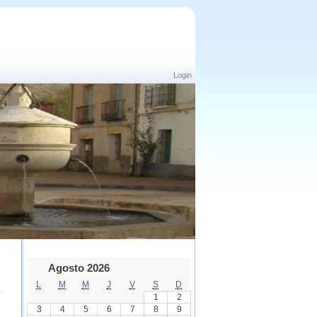
Login
Agosto 2026
L
M
M
J
V
S
D
1
2
3
4
5
6
7
8
9