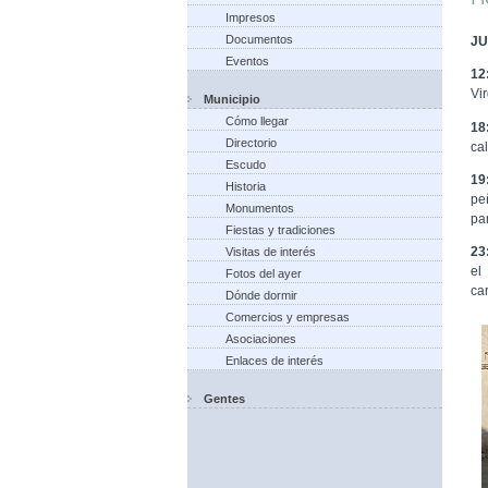
Impresos
Documentos
JU
Eventos
12
Vi
Municipio
Cómo llegar
18
Directorio
ca
Escudo
19
Historia
pe
Monumentos
pa
Fiestas y tradiciones
23
Visitas de interés
el
Fotos del ayer
ca
Dónde dormir
Comercios y empresas
Asociaciones
Enlaces de interés
Gentes