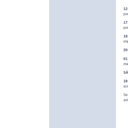
12
po
17
pr
18
im
20
01
ma
SÁ
18
ac
Se
as