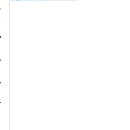
n
s
r
a
a
,
s