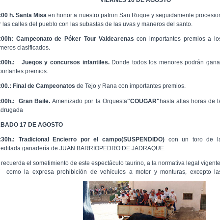
VIERNES 16 DE AGOSTO
:00 h. Santa Misa
en honor a nuestro patron San Roque y seguidamente procesio
r las calles del pueblo con las subastas de las uvas y maneros del santo.
:00h: Campeonato de Póker Tour Valdearenas
con importantes premios a lo
imeros clasificados.
:00h.:
Juegos y concursos infantiles.
Donde todos los menores podrán gana
portantes premios.
:00.:
Final de Campeonatos
de Tejo y Rana con importantes premios.
:00h.: Gran Baile.
Amenizado por la Orquesta
"COUGAR"
hasta altas horas de l
drugada
BADO 17 DE AGOSTO
:30h.: Tradicional Encierro por el campo(SUSPENDIDO)
con un toro de l
reditada ganadería de JUAN BARRIOPEDRO DE JADRAQUE.
 recuerda el sometimiento de este espectáculo taurino, a la normativa legal vigente
í como la expresa prohibición de vehículos a motor y monturas, excepto la