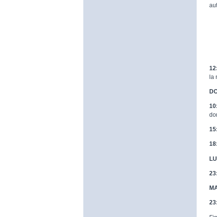
au
12
la
DO
10
do
15
18
LU
23
MA
23