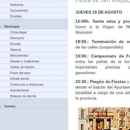
Impresos
Documentos
JUEVES 15 DE AGOSTO
Eventos
12:00h. Santa misa y pro
honor a la Virgen de Nt
Municipio
Asuncion
Cómo llegar
Directorio
18:00.: Terminación de c
Escudo
de las calles (suspendido)
Historia
19:00.: Campeonato de Fu
Monumentos
entre las peñas de la loc
Fiestas y tradiciones
importantes premios 
Visitas de interés
ganadores.
Fotos del ayer
Dónde dormir
23:30.: Pregón de Fiestas
y
Comercios y empresas
desde el balcón del Ayuntam
Asociaciones
localidad a cargo de una ce
Enlaces de interés
la provincia.
Gentes