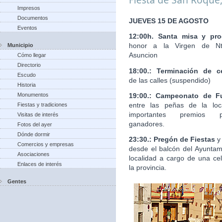
Impresos
Documentos
JUEVES 15 DE AGOSTO
Eventos
12:00h. Santa misa y pro
honor a la Virgen de Nt
Municipio
Asuncion
Cómo llegar
Directorio
18:00.: Terminación de c
Escudo
de las calles (suspendido)
Historia
19:00.: Campeonato de Fu
Monumentos
entre las peñas de la loc
Fiestas y tradiciones
importantes premios 
Visitas de interés
ganadores.
Fotos del ayer
Dónde dormir
23:30.: Pregón de Fiestas
y
Comercios y empresas
desde el balcón del Ayuntam
Asociaciones
localidad a cargo de una ce
Enlaces de interés
la provincia.
Gentes