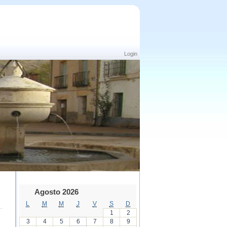
Login
Agosto 2026
L
M
M
J
V
S
D
1
2
3
4
5
6
7
8
9