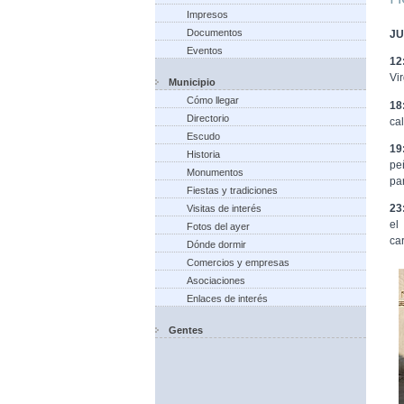
Impresos
Documentos
JU
Eventos
12
Vi
Municipio
Cómo llegar
18
Directorio
ca
Escudo
19
Historia
pe
Monumentos
pa
Fiestas y tradiciones
23
Visitas de interés
el
Fotos del ayer
ca
Dónde dormir
Comercios y empresas
Asociaciones
Enlaces de interés
Gentes