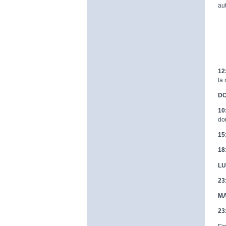
au
12
la
DO
10
do
15
18
LU
23
MA
23