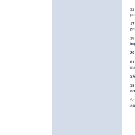
12
po
17
pr
18
im
20
01
ma
SÁ
18
ac
Se
as