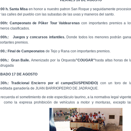
VIERNES 16 DE AGOSTO
:00 h. Santa Misa
en honor a nuestro patron San Roque y seguidamente procesio
r las calles del pueblo con las subastas de las uvas y maneros del santo.
:00h: Campeonato de Póker Tour Valdearenas
con importantes premios a lo
imeros clasificados.
:00h.:
Juegos y concursos infantiles.
Donde todos los menores podrán gana
portantes premios.
:00.:
Final de Campeonatos
de Tejo y Rana con importantes premios.
:00h.: Gran Baile.
Amenizado por la Orquesta
"COUGAR"
hasta altas horas de l
drugada
BADO 17 DE AGOSTO
:30h.: Tradicional Encierro por el campo(SUSPENDIDO)
con un toro de l
reditada ganadería de JUAN BARRIOPEDRO DE JADRAQUE.
 recuerda el sometimiento de este espectáculo taurino, a la normativa legal vigente
í como la expresa prohibición de vehículos a motor y monturas, excepto la