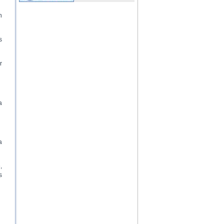
n
s
r
a
a
,
s