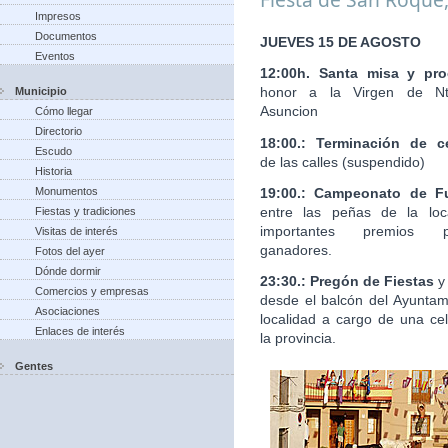
Impresos
Documentos
JUEVES 15 DE AGOSTO
Eventos
12:00h. Santa misa y pro
honor a la Virgen de Nt
Municipio
Asuncion
Cómo llegar
Directorio
18:00.: Terminación de c
Escudo
de las calles (suspendido)
Historia
19:00.: Campeonato de Fu
Monumentos
entre las peñas de la loc
Fiestas y tradiciones
importantes premios 
Visitas de interés
ganadores.
Fotos del ayer
Dónde dormir
23:30.: Pregón de Fiestas
y
Comercios y empresas
desde el balcón del Ayuntam
Asociaciones
localidad a cargo de una ce
Enlaces de interés
la provincia.
Gentes