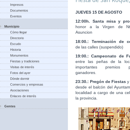
Impresos
Documentos
JUEVES 15 DE AGOSTO
Eventos
12:00h. Santa misa y pro
honor a la Virgen de Nt
Municipio
Asuncion
Cómo llegar
Directorio
18:00.: Terminación de c
Escudo
de las calles (suspendido)
Historia
19:00.: Campeonato de Fu
Monumentos
entre las peñas de la loc
Fiestas y tradiciones
importantes premios 
Visitas de interés
ganadores.
Fotos del ayer
Dónde dormir
23:30.: Pregón de Fiestas
y
Comercios y empresas
desde el balcón del Ayuntam
Asociaciones
localidad a cargo de una ce
Enlaces de interés
la provincia.
Gentes