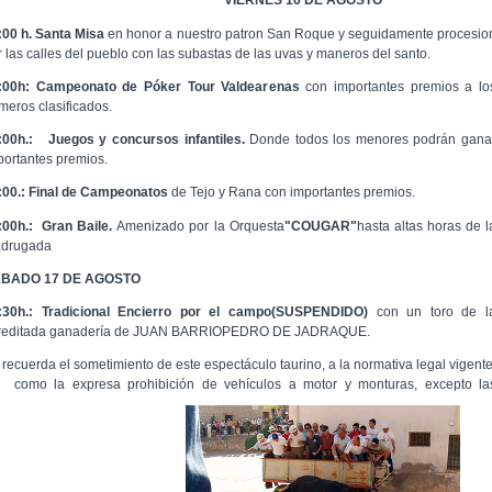
VIERNES 16 DE AGOSTO
:00 h. Santa Misa
en honor a nuestro patron San Roque y seguidamente procesio
r las calles del pueblo con las subastas de las uvas y maneros del santo.
:00h: Campeonato de Póker Tour Valdearenas
con importantes premios a lo
imeros clasificados.
:00h.:
Juegos y concursos infantiles.
Donde todos los menores podrán gana
portantes premios.
:00.:
Final de Campeonatos
de Tejo y Rana con importantes premios.
:00h.: Gran Baile.
Amenizado por la Orquesta
"COUGAR"
hasta altas horas de l
drugada
BADO 17 DE AGOSTO
:30h.: Tradicional Encierro por el campo(SUSPENDIDO)
con un toro de l
reditada ganadería de JUAN BARRIOPEDRO DE JADRAQUE.
 recuerda el sometimiento de este espectáculo taurino, a la normativa legal vigente
í como la expresa prohibición de vehículos a motor y monturas, excepto la