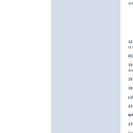
au
12
la
DO
10
do
15
18
LU
23
MA
23