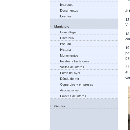
Impresos
Documentos
JU
Eventos
12
Vi
Municipio
Cómo llegar
18
Directorio
ca
Escudo
19
Historia
pe
Monumentos
pa
Fiestas y tradiciones
23
Visitas de interés
el
Fotos del ayer
ca
Dónde dormir
Comercios y empresas
Asociaciones
Enlaces de interés
Gentes