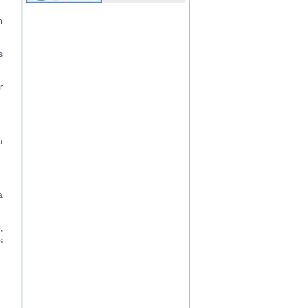
n
s
r
a
a
,
s