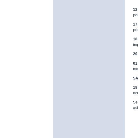
12
po
17
pr
18
im
20
01
ma
SÁ
18
ac
Se
as