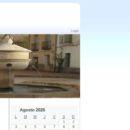
Login
Agosto 2026
L
M
M
J
V
S
D
1
2
3
4
5
6
7
8
9