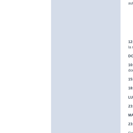
au
12
la
DO
10
do
15
18
LU
23
MA
23