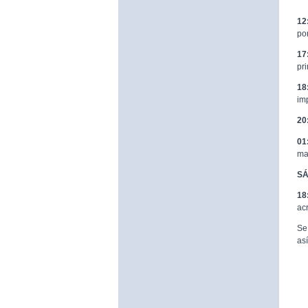
12
po
17
pr
18
im
20
01
ma
SÁ
18
ac
Se
as