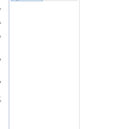
n
s
r
a
a
,
s