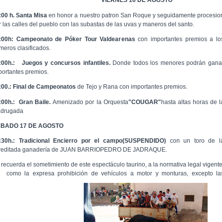
VIERNES 16 DE AGOSTO
:00 h. Santa Misa
en honor a nuestro patron San Roque y seguidamente procesio
r las calles del pueblo con las subastas de las uvas y maneros del santo.
:00h: Campeonato de Póker Tour Valdearenas
con importantes premios a lo
imeros clasificados.
:00h.:
Juegos y concursos infantiles.
Donde todos los menores podrán gana
portantes premios.
:00.:
Final de Campeonatos
de Tejo y Rana con importantes premios.
:00h.: Gran Baile.
Amenizado por la Orquesta
"COUGAR"
hasta altas horas de l
drugada
BADO 17 DE AGOSTO
:30h.: Tradicional Encierro por el campo(SUSPENDIDO)
con un toro de l
reditada ganadería de JUAN BARRIOPEDRO DE JADRAQUE.
 recuerda el sometimiento de este espectáculo taurino, a la normativa legal vigente
í como la expresa prohibición de vehículos a motor y monturas, excepto la