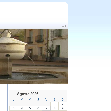
Login
Agosto 2026
L
M
M
J
V
S
D
1
2
3
4
5
6
7
8
9