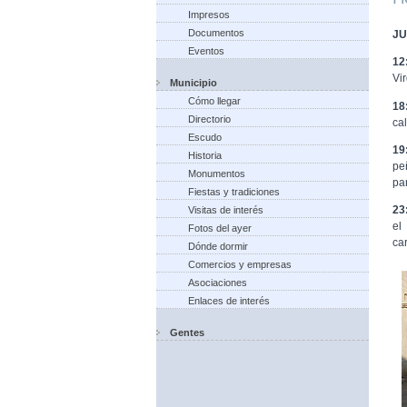
Impresos
Documentos
JU
Eventos
12
Vi
Municipio
Cómo llegar
18
Directorio
ca
Escudo
19
Historia
pe
Monumentos
pa
Fiestas y tradiciones
23
Visitas de interés
el
Fotos del ayer
ca
Dónde dormir
Comercios y empresas
Asociaciones
Enlaces de interés
Gentes