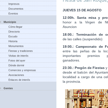
Impresos
Documentos
JUEVES 15 DE AGOSTO
Eventos
12:00h. Santa misa y pro
honor a la Virgen de Nt
Municipio
Asuncion
Cómo llegar
Directorio
18:00.: Terminación de c
Escudo
de las calles (suspendido)
Historia
19:00.: Campeonato de Fu
Monumentos
entre las peñas de la loc
Fiestas y tradiciones
importantes premios 
Visitas de interés
ganadores.
Fotos del ayer
Dónde dormir
23:30.: Pregón de Fiestas
y
Comercios y empresas
desde el balcón del Ayuntam
Asociaciones
localidad a cargo de una ce
Enlaces de interés
la provincia.
Gentes