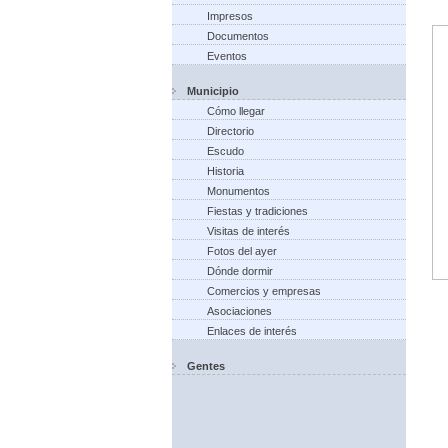
Impresos
Documentos
Eventos
Municipio
Cómo llegar
Directorio
Escudo
Historia
Monumentos
Fiestas y tradiciones
Visitas de interés
Fotos del ayer
Dónde dormir
Comercios y empresas
Asociaciones
Enlaces de interés
Gentes