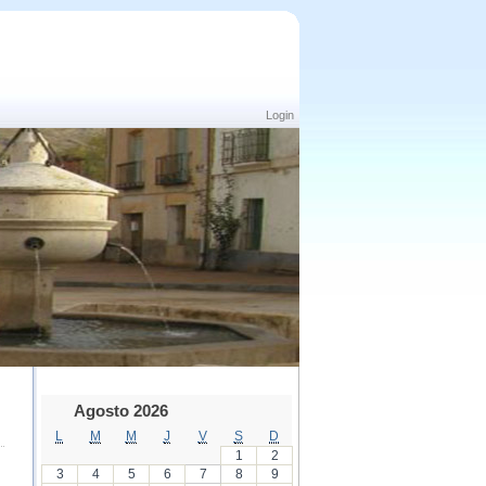
Login
Agosto 2026
L
M
M
J
V
S
D
1
2
3
4
5
6
7
8
9