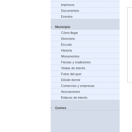
Impresos
Documentos
Eventos
Municipio
Cómo llegar
Directorio
Escudo
Historia
Monumentos
Fiestas y tradiciones
Visitas de interés
Fotos del ayer
Dónde dormir
Comercios y empresas
Asociaciones
Enlaces de interés
Gentes