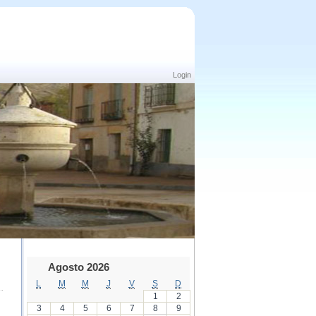
Login
Agosto 2026
L
M
M
J
V
S
D
1
2
3
4
5
6
7
8
9