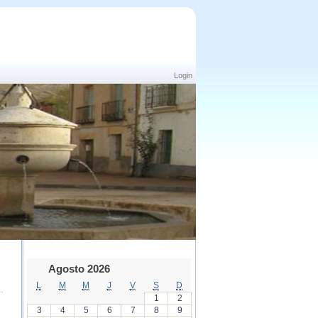
Login
Agosto 2026
L
M
M
J
V
S
D
1
2
3
4
5
6
7
8
9