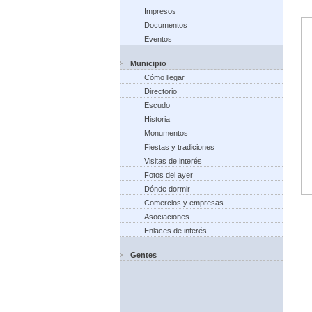
Impresos
Documentos
Eventos
Municipio
Cómo llegar
Directorio
Escudo
Historia
Monumentos
Fiestas y tradiciones
Visitas de interés
Fotos del ayer
Dónde dormir
Comercios y empresas
Asociaciones
Enlaces de interés
Gentes