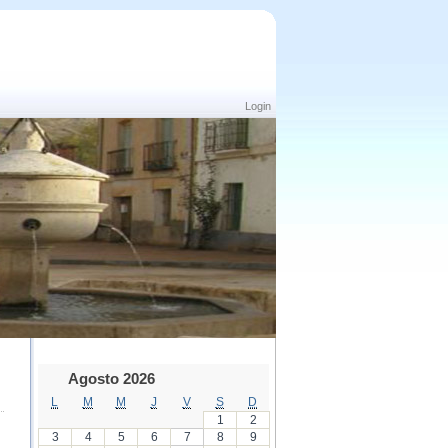
Login
Agosto 2026
L
M
M
J
V
S
D
1
2
3
4
5
6
7
8
9