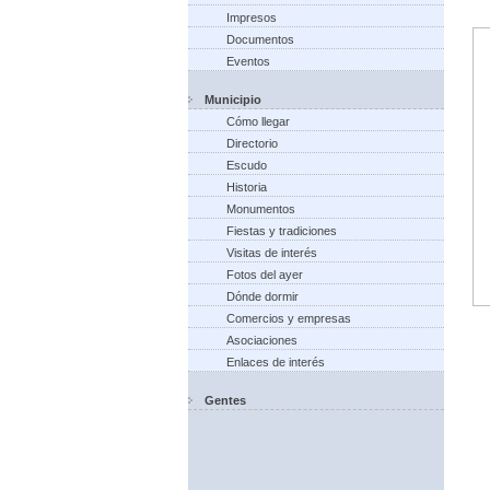
Impresos
Documentos
Eventos
Municipio
Cómo llegar
Directorio
Escudo
Historia
Monumentos
Fiestas y tradiciones
Visitas de interés
Fotos del ayer
Dónde dormir
Comercios y empresas
Asociaciones
Enlaces de interés
Gentes