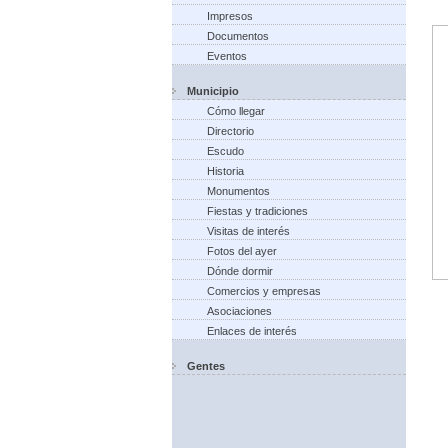
Impresos
Documentos
Eventos
Municipio
Cómo llegar
Directorio
Escudo
Historia
Monumentos
Fiestas y tradiciones
Visitas de interés
Fotos del ayer
Dónde dormir
Comercios y empresas
Asociaciones
Enlaces de interés
Gentes