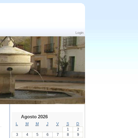
Login
Agosto 2026
L
M
M
J
V
S
D
1
2
3
4
5
6
7
8
9