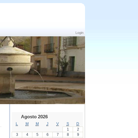
Login
Agosto 2026
L
M
M
J
V
S
D
1
2
3
4
5
6
7
8
9