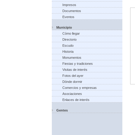
Impresos
Documentos
Eventos
Municipio
Cómo llegar
Directorio
Escudo
Historia
Monumentos
Fiestas y tradiciones
Visitas de interés
Fotos del ayer
Dónde dormir
Comercios y empresas
Asociaciones
Enlaces de interés
Gentes