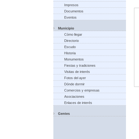
Impresos
Documentos
Eventos
Municipio
Cómo llegar
Directorio
Escudo
Historia
Monumentos
Fiestas y tradiciones
Visitas de interés
Fotos del ayer
Dónde dormir
Comercios y empresas
Asociaciones
Enlaces de interés
Gentes