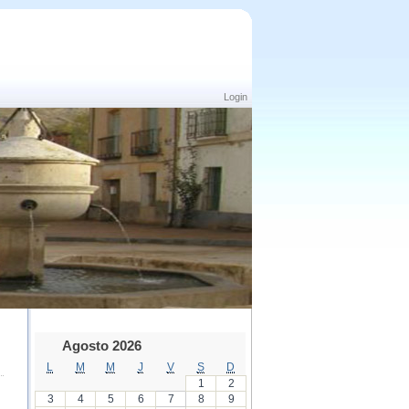
Login
Agosto 2026
L
M
M
J
V
S
D
1
2
3
4
5
6
7
8
9