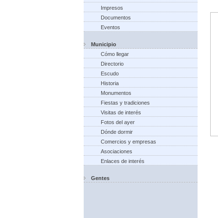
Impresos
Documentos
Eventos
Municipio
Cómo llegar
Directorio
Escudo
Historia
Monumentos
Fiestas y tradiciones
Visitas de interés
Fotos del ayer
Dónde dormir
Comercios y empresas
Asociaciones
Enlaces de interés
Gentes