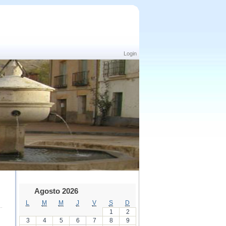
Login
Agosto 2026
L
M
M
J
V
S
D
1
2
3
4
5
6
7
8
9