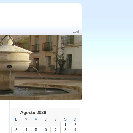
Login
Agosto 2026
L
M
M
J
V
S
D
1
2
3
4
5
6
7
8
9