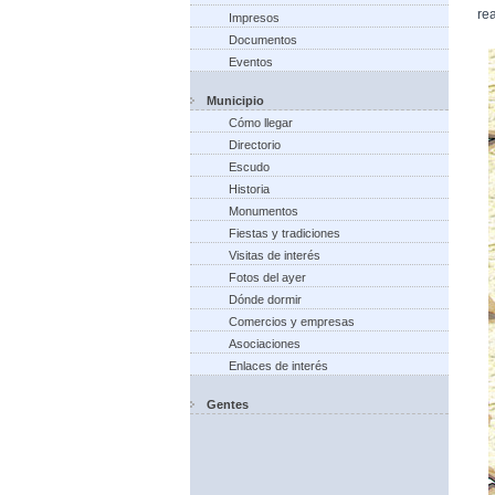
rea
Impresos
Documentos
Eventos
Municipio
Cómo llegar
Directorio
Escudo
Historia
Monumentos
Fiestas y tradiciones
Visitas de interés
Fotos del ayer
Dónde dormir
Comercios y empresas
Asociaciones
Enlaces de interés
Gentes