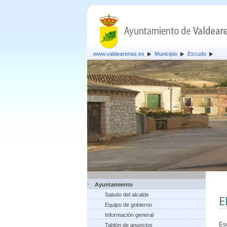
www.valdearenas.es
Municipio
Escudo
Ayuntamiento
Saludo del alcalde
E
Equipo de gobierno
Información general
Es
Tablón de anuncios