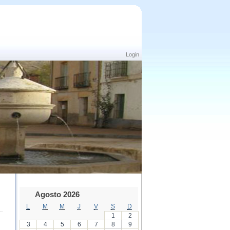
Login
Agosto 2026
L
M
M
J
V
S
D
1
2
3
4
5
6
7
8
9