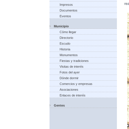
rea
Impresos
Documentos
Eventos
Municipio
Cómo llegar
Directorio
Escudo
Historia
Monumentos
Fiestas y tradiciones
Visitas de interés
Fotos del ayer
Dónde dormir
Comercios y empresas
Asociaciones
Enlaces de interés
Gentes