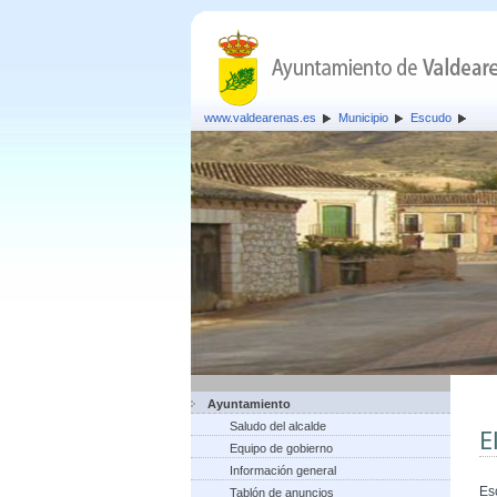
www.valdearenas.es
Municipio
Escudo
Ayuntamiento
Saludo del alcalde
E
Equipo de gobierno
Información general
Es
Tablón de anuncios