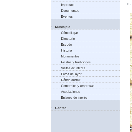
rea
Impresos
Documentos
Eventos
Municipio
Cómo llegar
Directorio
Escudo
Historia
Monumentos
Fiestas y tradiciones
Visitas de interés
Fotos del ayer
Dónde dormir
Comercios y empresas
Asociaciones
Enlaces de interés
Gentes