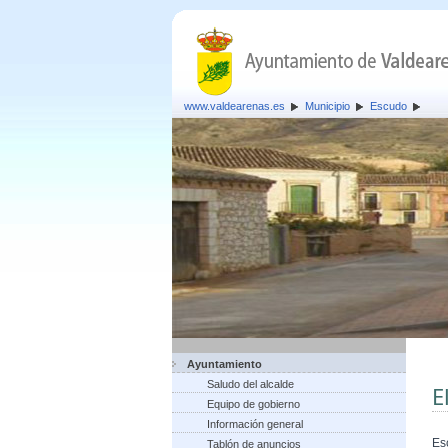
www.valdearenas.es
Municipio
Escudo
Ayuntamiento
Saludo del alcalde
E
Equipo de gobierno
Información general
Es
Tablón de anuncios