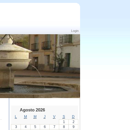
Login
Agosto 2026
L
M
M
J
V
S
D
1
2
3
4
5
6
7
8
9