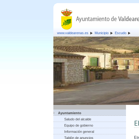
www.valdearenas.es
Municipio
Escudo
Ayuntamiento
Saludo del alcalde
E
Equipo de gobierno
Información general
Es
Tablón de anuncios