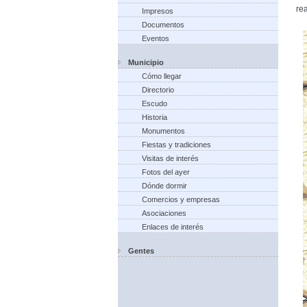
rea
Impresos
Documentos
Eventos
Municipio
Cómo llegar
Directorio
Escudo
Historia
Monumentos
Fiestas y tradiciones
Visitas de interés
Fotos del ayer
Dónde dormir
Comercios y empresas
Asociaciones
Enlaces de interés
Gentes