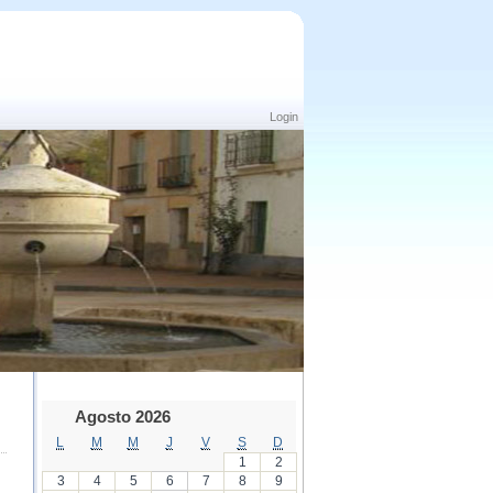
Login
Agosto 2026
L
M
M
J
V
S
D
1
2
3
4
5
6
7
8
9