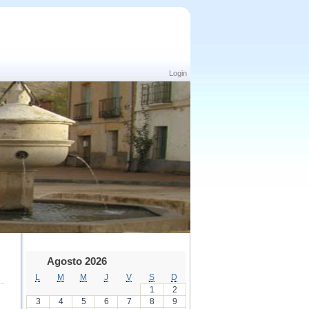
Login
Agosto 2026
L
M
M
J
V
S
D
1
2
3
4
5
6
7
8
9