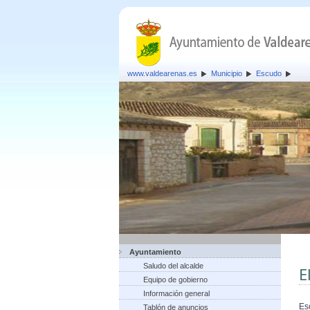
www.valdearenas.es
Municipio
Escudo
Ayuntamiento
Saludo del alcalde
E
Equipo de gobierno
Información general
Es
Tablón de anuncios