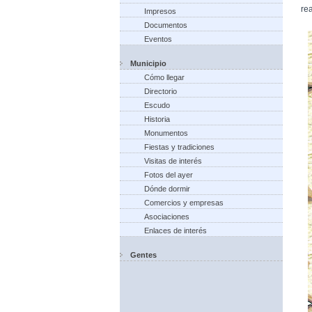
rea
Impresos
Documentos
Eventos
Municipio
Cómo llegar
Directorio
Escudo
Historia
Monumentos
Fiestas y tradiciones
Visitas de interés
Fotos del ayer
Dónde dormir
Comercios y empresas
Asociaciones
Enlaces de interés
Gentes