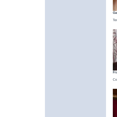
Ga
Te
Fr
Co