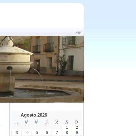
Login
Agosto 2026
L
M
M
J
V
S
D
1
2
3
4
5
6
7
8
9