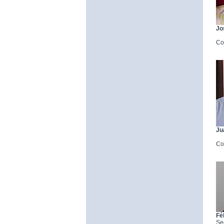
Jo
Co
Ju
Co
Fé
Se