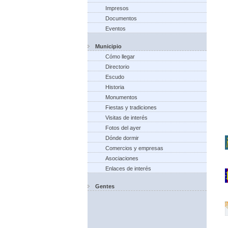
Impresos
Documentos
Eventos
Municipio
Cómo llegar
Directorio
Escudo
Historia
Monumentos
Fiestas y tradiciones
Visitas de interés
Fotos del ayer
Dónde dormir
Comercios y empresas
Asociaciones
Enlaces de interés
Gentes