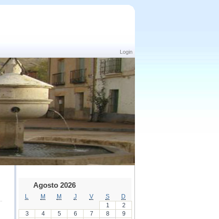
Login
Agosto 2026
L
M
M
J
V
S
D
1
2
3
4
5
6
7
8
9