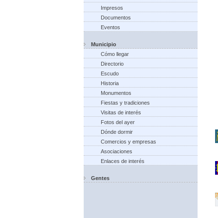
Impresos
Documentos
Eventos
Municipio
Cómo llegar
Directorio
Escudo
Historia
Monumentos
Fiestas y tradiciones
Visitas de interés
Fotos del ayer
Dónde dormir
Comercios y empresas
Asociaciones
Enlaces de interés
Gentes