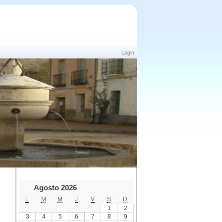
Login
Agosto 2026
L
M
M
J
V
S
D
1
2
3
4
5
6
7
8
9